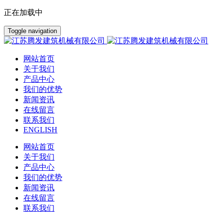
正在加载中
Toggle navigation
网站首页
关于我们
产品中心
我们的优势
新闻资讯
在线留言
联系我们
ENGLISH
网站首页
关于我们
产品中心
我们的优势
新闻资讯
在线留言
联系我们