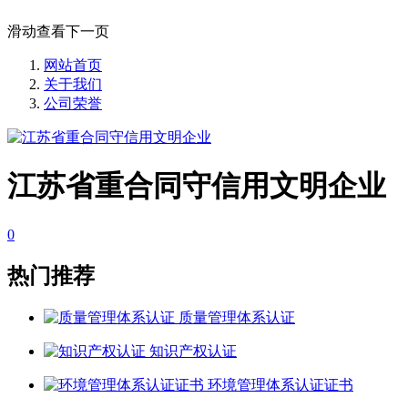
滑动查看下一页
网站首页
关于我们
公司荣誉
江苏省重合同守信用文明企业
0
热门推荐
质量管理体系认证
知识产权认证
环境管理体系认证证书