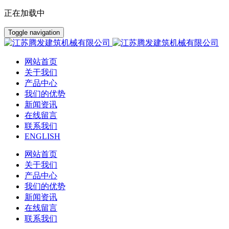
正在加载中
Toggle navigation
网站首页
关于我们
产品中心
我们的优势
新闻资讯
在线留言
联系我们
ENGLISH
网站首页
关于我们
产品中心
我们的优势
新闻资讯
在线留言
联系我们